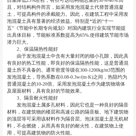
自重降低25%左右，有些可达结构物总重的30%-40%.而
且，对结构构件而言，如采用发泡混凝土代替普通混凝
土，可提高构件的承截能力。因此，在建筑工程中采用发
泡混凝土具有显著的经济效益。特别是*近的“十一
五”《节能中长期专向规划》对国内建筑行业实现节能提
出具体目标，节能标准系数提高为65%.使得建筑节能市场
潜力巨大。
2、保温隔热性能好
由于发泡混凝土中含有大量封闭的细小孔隙，因此具
有良好的热工性能，即良好的保温隔热性能，这是普通混
凝土所不具备的。通常密度等级在300-1200kg/m3范围的
发泡混凝土，导热系数在0.08-0.3w/(m·K)之间，热阻约为
普通混凝土的10-20倍。采用发泡混凝土作为建筑物墙体
及屋面材料，具有良好的节能效果。
3、隔音耐火性能好
发泡混凝土属多孔材料，因此它也是一种良好的隔音
材料，在建筑物的楼层和高速公路的隔音板、地下建筑物
的顶层等可采用该材料作为隔音层。泡沫混凝土是无机材
料，不会燃烧，从而具有良好的耐火性，在建筑物上使
用，可提高建筑物的防火性能。