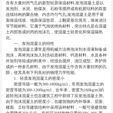
含有大量封闭气孔的新型轻质保温材料;发泡混凝土是以
发泡剂、水泥、粉煤灰、石粉等搅拌成有机胶结料的双套
连续结构的聚合物、内含均匀气孔;发泡混凝土是用于屋
面保温找坡、地面保温垫层、上翻梁基坑填充，墙体浇注
等节能材料。它属于气泡状绝热材料，突出特点是在混凝
土内部形成封闭的泡沫孔，使混凝土轻质化和保温隔热
化。
一、发泡混凝土的特性
发泡混凝土通常是用机械方法将泡沫剂水溶液制备成
泡沫，再将泡沫加入到含硅质材料、钙质材料、水及各种
外加剂等组成的料浆中，经混合搅拌、浇注成型、养护而
成的一种多孔材料。由于发泡混凝土中含有大量封闭的孔
隙，使其具有下列良好的物理力学性能。
1、轻质发泡混凝土的密度小
密度等级一般为300-1800kg/m3，常用发泡混凝土的
密度等级为300-1200kg/m3，近年来，密度为160kg/m3的
超轻泡沫混凝土也在建筑工程中获得了应发泡混凝土用。
由于泡沫混凝土的密度小，在建筑物的内外墙体、层面、
楼面、立柱等建筑结构中采用该种材料，一般可使建筑物