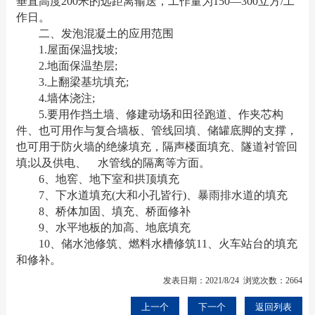
垂直高度200米的远距离输送，工作量为150—300立方/工
作日。
二、发泡混凝土的应用范围
1.屋面保温找坡;
2.地面保温垫层;
3.上翻梁基坑填充;
4.墙体浇注;
5.要用作挡土墙、修建动场和田径跑道、作夹芯构
件、也可用作与复合墙板、管线回填、储罐底脚的支撑，
也可用于防火墙的绝缘填充，隔声楼面填充、隧道衬管回
填;以及供电、 水管线的隔离等方面。
6、地窖、地下室和拱顶填充
7、下水道填充(大和小孔皆行)、暴雨排水道的填充
8、桥体加固、填充、桥面修补
9、水平地板的加高、地底填充
10、储水池修筑、燃料水槽修筑11、火车站台的填充
和修补。
发表日期：2021/8/24 浏览次数：2664
上一个
下一个
返回列表